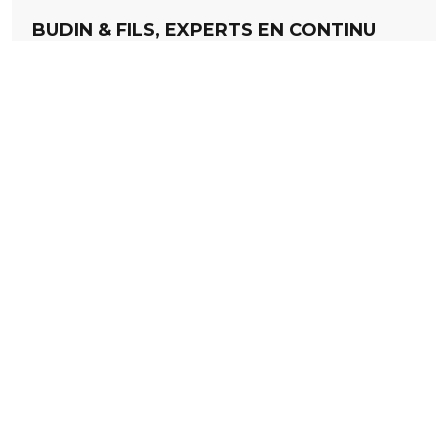
BUDIN & FILS, EXPERTS EN CONTINU
DEPUIS 1952
L’imprimerie normande Budin & Fils (27),
spécialisée dans la production d’imprimés
administratifs en continu pour les entreprises, a
rejoint le réseau fin 2019. Elle cultive depuis 68 ans
un sens…
Lire la suite
Contactez ImpriFrance
ImpriFrance
Le réseau
3 villa de la
Où trouver nos
Faisanderie
imprimeurs