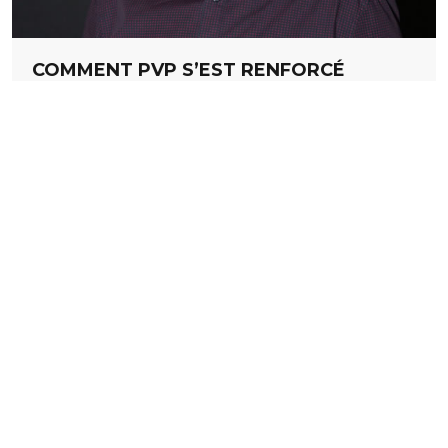
COMMENT PVP S’EST RENFORCÉ
PENDANT LA CRISE
L'imprimerie bourguignonne est spécialisée dans
la PLV. Elle a fait face à la crise sanitaire en
anticipant les conséquences. Mieux, elle a
multiplié les investissements ! De quoi aborder
l’avenir…
Lire la suite
Contactez ImpriFrance
ImpriFrance
Le réseau