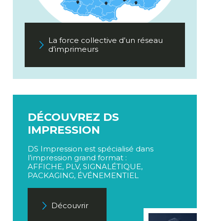
La force collective d’un réseau
d’imprimeurs
DÉCOUVREZ DS
IMPRESSION
DS Impression est spécialisé dans
l’impression grand format :
AFFICHE, PLV, SIGNALÉTIQUE,
PACKAGING, ÉVÉNEMENTIEL
Découvrir