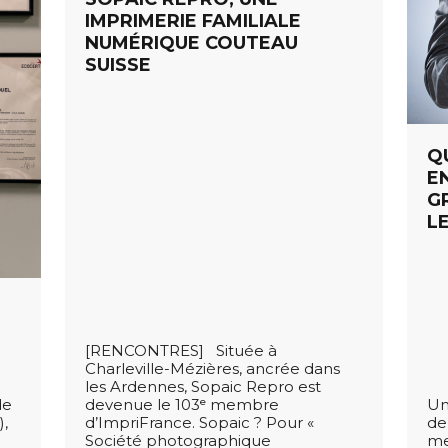
IMPRIMERIE FAMILIALE
NUMÉRIQUE COUTEAU
SUISSE
QU
E
G
L
[RENCONTRES] Située à
Charleville-Mézières, ancrée dans
les Ardennes, Sopaic Repro est
de
devenue le 103ᵉ membre
Un
),
d’ImpriFrance. Sopaic ? Pour «
de
Société photographique
me