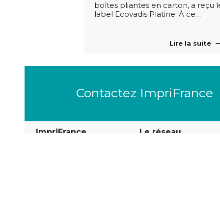
boîtes pliantes en carton, a reçu l
label Ecovadis Platine. À ce…
Lire la suite
Contactez ImpriFrance
ImpriFrance
Le réseau
3 villa de la
Où trouver nos imp
Faisanderie
75116 Paris
Tél. 01 47 55 07 87
Info@imprifrance.fr
Men