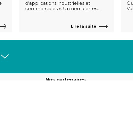
e
d’applications industrielles et
Qu
commerciales ». Un nom certes…
Vo
Lire la suite
Nos partenaires
rimeurs
Découvrir les partenaires
ImpriFrance
tions légales
|
© 2024 ImpriFrance
|
Préférences de coo