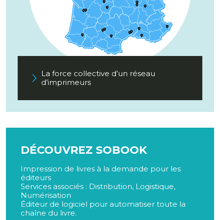
La force collective d’un réseau
d’imprimeurs
DÉCOUVREZ SOBOOK
Impression de livres à la demande pour les
éditeurs
Services associés : Distribution, Logistique,
Numérisation
Éditeur de logiciel pour automatiser toute la
chaîne du livre.