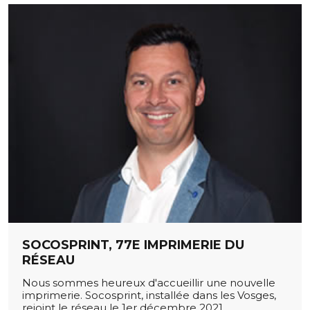
SOCOSPRINT, 77E IMPRIMERIE DU
RÉSEAU
Nous sommes heureux d'accueillir une nouvelle
imprimerie. Socosprint, installée dans les Vosges,
rejoint le réseau le 1er décembre 2021.