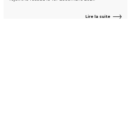
Lire la suite
Contactez ImpriFrance
ImpriFrance
Le réseau
3 villa de la
Où trouver nos
Faisanderie
imprimeurs
75116 Paris
Tél. 01 47 55 07 87
Info@imprifrance.fr
Suivez-nous
Nos partenaires
Découvrir les