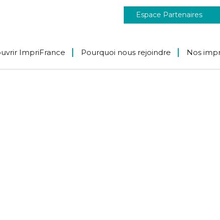
Espace Partenaires
uvrir ImpriFrance
Pourquoi nous rejoindre
Nos imp